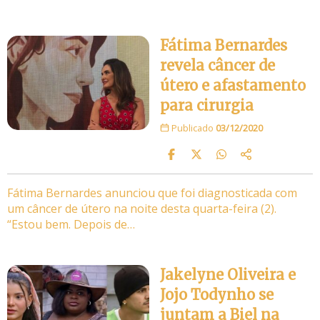
Fátima Bernardes
revela câncer de
útero e afastamento
para cirurgia
Publicado
03/12/2020
Fátima Bernardes anunciou que foi diagnosticada com
um câncer de útero na noite desta quarta-feira (2).
“Estou bem. Depois de…
Jakelyne Oliveira e
Jojo Todynho se
juntam a Biel na