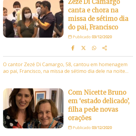
Zezé Di Camargo
canta e chora na
missa de sétimo dia
do pai, Francisco
Publicado
03/12/2020
O cantor Zezé Di Camargo, 58, cantou em homenagem
ao pai, Francisco, na missa de sétimo dia dele na noite…
Com Nicette Bruno
em ‘estado delicado’,
filha pede novas
orações
Publicado
03/12/2020