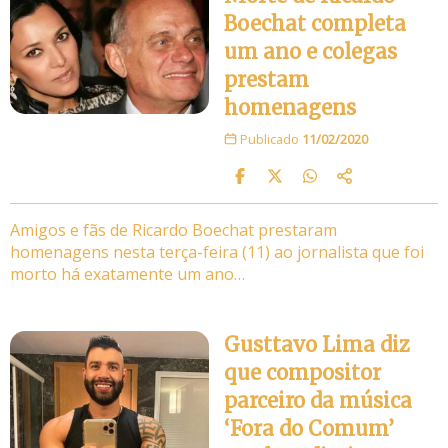
Boechat completa
um ano e colegas
prestam
homenagens
Publicado
11/02/2020
Amigos e fãs de Ricardo Boechat prestaram
homenagens nesta terça-feira (11) ao jornalista que foi
morto há exatamente um ano…
Gusttavo Lima diz
que compositor
parceiro da música
‘Fora do Comum’