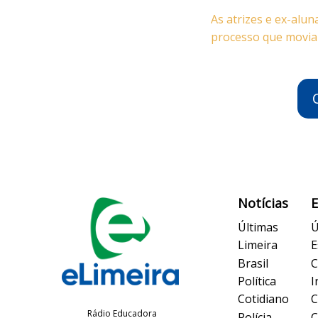
As atrizes e ex-alu
processo que movia
Notícias
Últimas
Ú
Limeira
E
Brasil
C
Política
I
Cotidiano
C
Rádio Educadora
Polícia
C