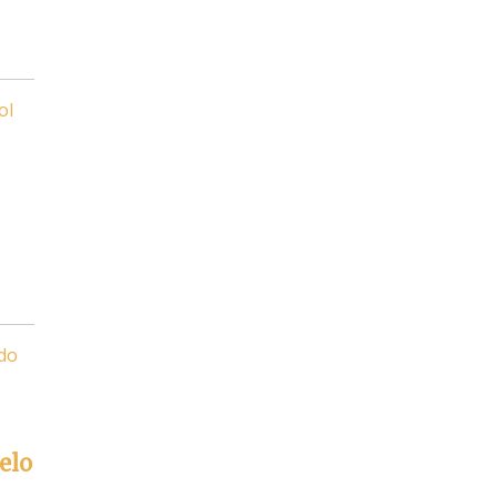
ol
ado
elo