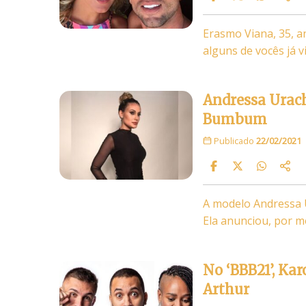
Erasmo Viana, 35, a
alguns de vocês já 
Andressa Urac
Bumbum
Publicado
22/02/2021
A modelo Andressa U
Ela anunciou, por m
No ‘BBB21’, Ka
Arthur