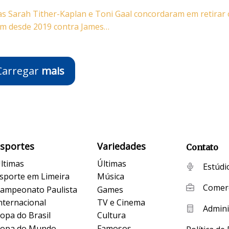
nas Sarah Tither-Kaplan e Toni Gaal concordaram em retirar 
m desde 2019 contra James…
Carregar
mais
Esportes
Variedades
Contato
ltimas
Últimas
Estúdi
sporte em Limeira
Música
Comerc
ampeonato Paulista
Games
nternacional
TV e Cinema
Admini
opa do Brasil
Cultura
opa do Mundo
Famosos