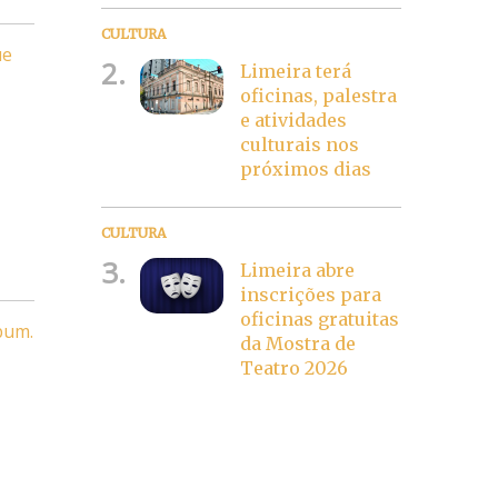
CULTURA
ue
2.
Limeira terá
oficinas, palestra
e atividades
culturais nos
próximos dias
CULTURA
3.
Limeira abre
inscrições para
oficinas gratuitas
bum.
da Mostra de
Teatro 2026