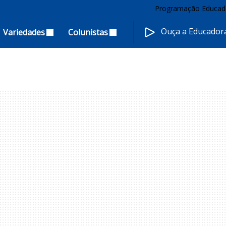
Programação Educad
Ouça a Educado
Variedades
Colunistas