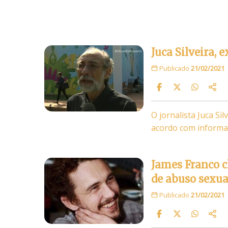
Juca Silveira, 
Publicado
21/02/2021
O jornalista Juca Si
acordo com informaç
James Franco c
de abuso sexua
Publicado
21/02/2021