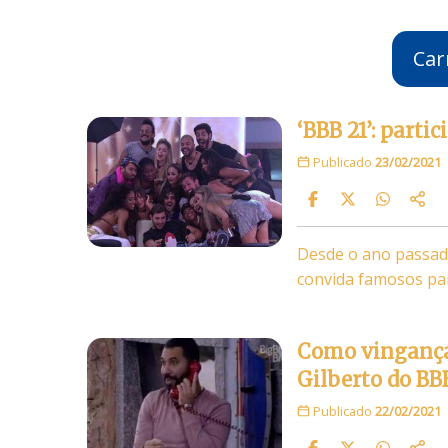
Car
‘BBB 21’: parti
Publicado
23/02/2021
Desde o ano passado
convida famosos pa
Como vingança
Gilberto do BB
Publicado
22/02/2021