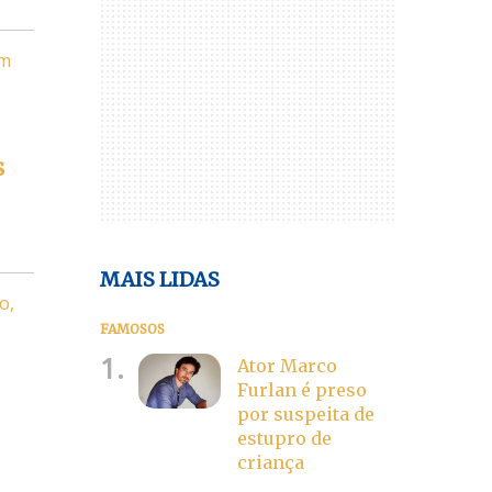
um
s
MAIS LIDAS
o,
FAMOSOS
1.
Ator Marco
Furlan é preso
por suspeita de
estupro de
criança