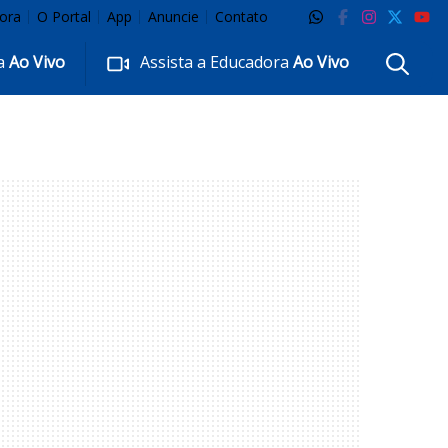
ora
O Portal
App
Anuncie
Contato
ra
Ao Vivo
Assista a Educadora
Ao Vivo