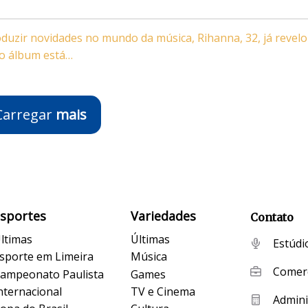
uzir novidades no mundo da música, Rihanna, 32, já revel
vo álbum está…
Carregar
mais
Esportes
Variedades
Contato
ltimas
Últimas
Estúdi
sporte em Limeira
Música
Comerc
ampeonato Paulista
Games
nternacional
TV e Cinema
Admini