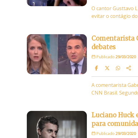
O cantor Gusttavo L
evitar o contágio do
Comentarista G
debates
Publicado
29/03/2020
A comentarista Gabr
CNN Brasil. Segundo
Luciano Huck 
para comunidad
Publicado
29/03/2020