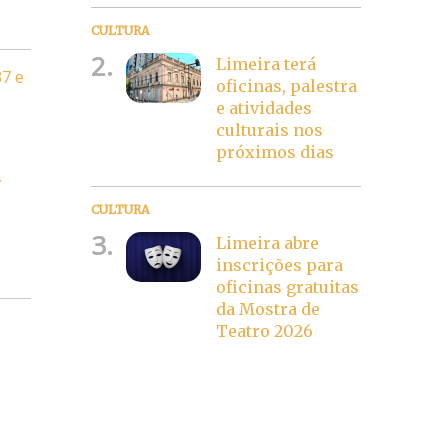
CULTURA
2.
Limeira terá
37 e
oficinas, palestra
e atividades
culturais nos
próximos dias
m
CULTURA
3.
Limeira abre
inscrições para
oficinas gratuitas
da Mostra de
Teatro 2026