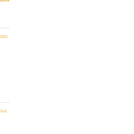
 das
iva