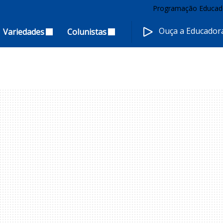
Programação Educad
Ouça a Educado
Variedades
Colunistas