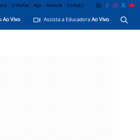
ora
O Portal
App
Anuncie
Contato
ra
Ao Vivo
Assista a Educadora
Ao Vivo