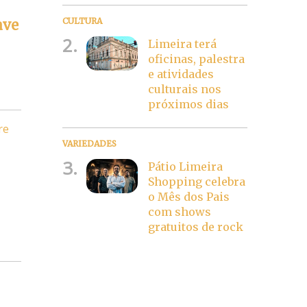
CULTURA
ave
2.
Limeira terá
oficinas, palestra
e atividades
culturais nos
próximos dias
re
VARIEDADES
3.
Pátio Limeira
Shopping celebra
o Mês dos Pais
com shows
gratuitos de rock