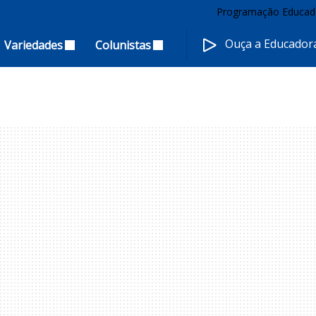
Programação Educad
Ouça a Educado
Variedades
Colunistas