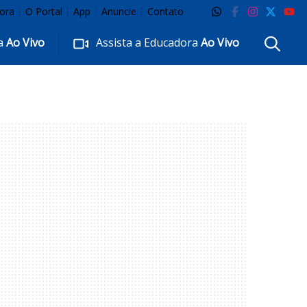
ora
O Portal
App
Anuncie
Contato
ra
Ao Vivo
Assista a Educadora
Ao Vivo