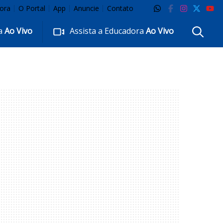
ora
O Portal
App
Anuncie
Contato
ra
Ao Vivo
Assista a Educadora
Ao Vivo