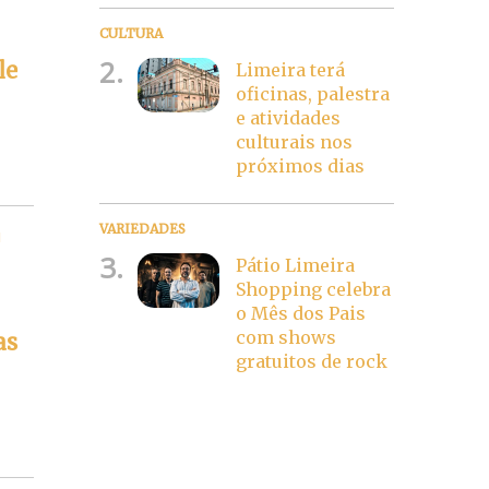
CULTURA
2.
le
Limeira terá
oficinas, palestra
e atividades
culturais nos
próximos dias
VARIEDADES
u
3.
Pátio Limeira
Shopping celebra
o Mês dos Pais
com shows
as
gratuitos de rock