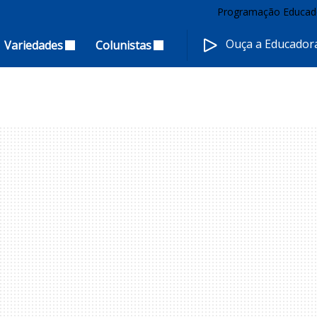
Programação Educad
Ouça a Educado
Variedades
Colunistas