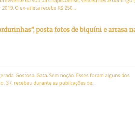
brevivente do voo da Chapecoense, venceu neste domingo (
2019. O ex-atleta recebe R$ 250…
rdurinhas”, posta fotos de biquíni e arrasa n
agerada. Gostosa. Gata. Sem noção. Esses foram alguns dos
o, 37, recebeu durante as publicações de…