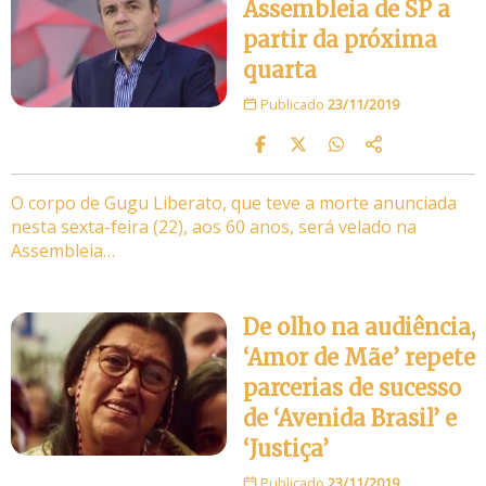
Assembleia de SP a
partir da próxima
quarta
Publicado
23/11/2019
O corpo de Gugu Liberato, que teve a morte anunciada
nesta sexta-feira (22), aos 60 anos, será velado na
Assembleia…
De olho na audiência,
‘Amor de Mãe’ repete
parcerias de sucesso
de ‘Avenida Brasil’ e
‘Justiça’
Publicado
23/11/2019