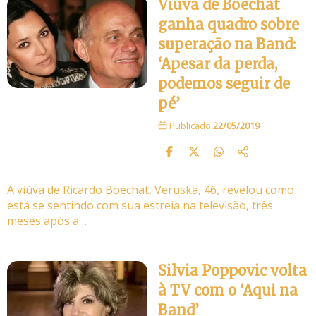
Viúva de Boechat
ganha quadro sobre
superação na Band:
‘Apesar da perda,
podemos seguir de
pé’
Publicado
22/05/2019
A viúva de Ricardo Boechat, Veruska, 46, revelou como
está se sentindo com sua estreia na televisão, três
meses após a…
Silvia Poppovic volta
à TV com o ‘Aqui na
Band’