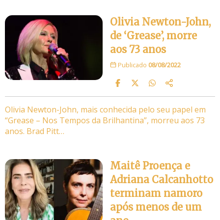
Olivia Newton-John,
de ‘Grease’, morre
aos 73 anos
Publicado
08/08/2022
Olivia Newton-John, mais conhecida pelo seu papel em
“Grease – Nos Tempos da Brilhantina”, morreu aos 73
anos. Brad Pitt…
Maitê Proença e
Adriana Calcanhotto
terminam namoro
após menos de um