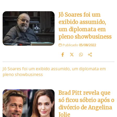
Jô Soares foi um
exibido assumido,
um diplomata em
pleno showbusiness
Publicado
05/08/2022
Jô Soares foi um exibido assumido, um diplomata em
pleno showbusiness
Brad Pitt revela que
só ficou sóbrio após o
divórcio de Angelina
Jolie