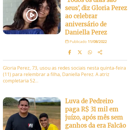
seus’, diz Gloria Perez
ao celebrar
aniversário de
Daniella Perez
Publicado
11/08/2022
Gloria Perez, 73, usou as redes sociais nesta quinta-feira
(11) para relembrar a filha, Daniella Perez. A atriz
completaria 52…
Luva de Pedreiro
paga R$ 31 mil em
juízo, após mês sem
ganhos da era Falcão