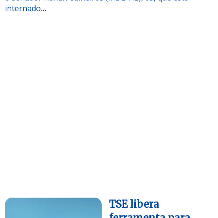
internado…
TSE libera
ferramenta para