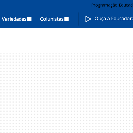
Programação Educad
Ouça a Educado
Variedades
Colunistas