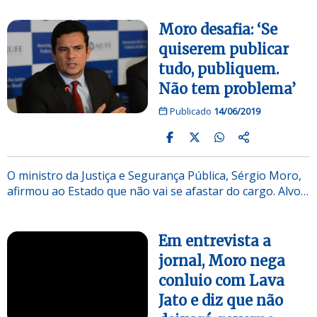
Moro desafia: ‘Se
quiserem publicar
tudo, publiquem.
Não tem problema’
Publicado
14/06/2019
O ministro da Justiça e Segurança Pública, Sérgio Moro,
afirmou ao Estado que não vai se afastar do cargo. Alvo…
Em entrevista a
jornal, Moro nega
conluio com Lava
Jato e diz que não