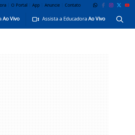
ora
O Portal
App
Anuncie
Contato
ra
Ao Vivo
Assista a Educadora
Ao Vivo