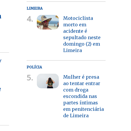
LIMEIRA
a
4.
Motociclista
morto em
acidente é
sepultado neste
domingo (2) em
Limeira
r
POLÍCIA
5.
Mulher é presa
ao tentar entrar
e
com droga
escondida nas
partes íntimas
em penitenciária
de Limeira