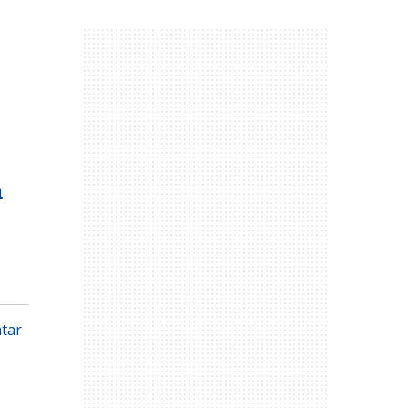
m
tar