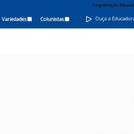
Programação Educad
Ouça a Educado
Variedades
Colunistas