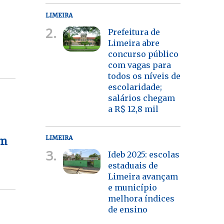
LIMEIRA
2.
Prefeitura de
Limeira abre
concurso público
com vagas para
todos os níveis de
escolaridade;
salários chegam
a R$ 12,8 mil
LIMEIRA
am
3.
Ideb 2025: escolas
estaduais de
Limeira avançam
e município
melhora índices
de ensino