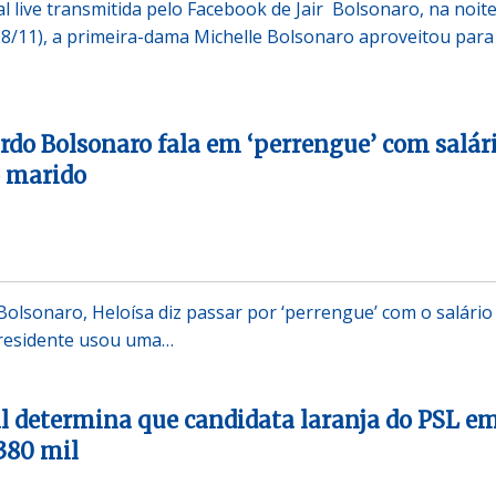
l live transmitida pelo Facebook de Jair Bolsonaro, na noit
(28/11), a primeira-dama Michelle Bolsonaro aproveitou para
rdo Bolsonaro fala em ‘perrengue’ com salár
o marido
olsonaro, Heloísa diz passar por ‘perrengue’ com o salário
presidente usou uma…
ral determina que candidata laranja do PSL e
380 mil