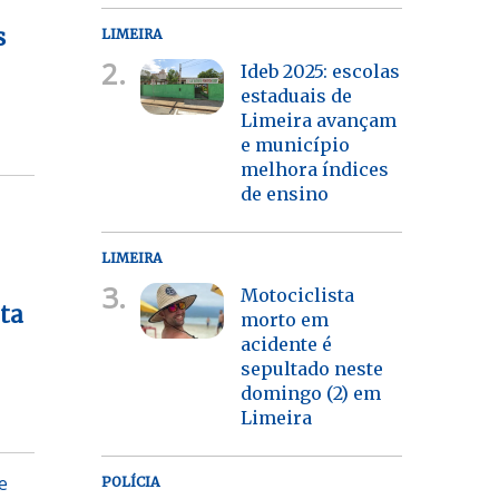
s
LIMEIRA
2.
Ideb 2025: escolas
estaduais de
Limeira avançam
e município
melhora índices
de ensino
LIMEIRA
3.
Motociclista
lta
morto em
acidente é
sepultado neste
domingo (2) em
Limeira
e
POLÍCIA