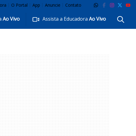
ora
O Portal
App
Anuncie
Contato
ra
Ao Vivo
Assista a Educadora
Ao Vivo