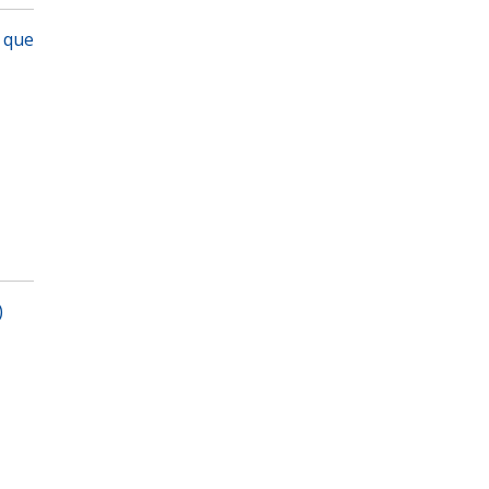
, que
)