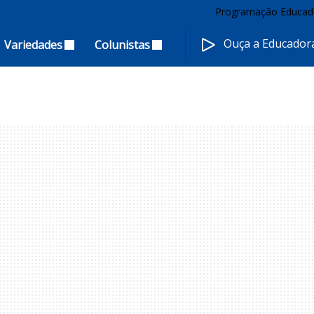
Programação Educad
Ouça a Educado
Variedades
Colunistas