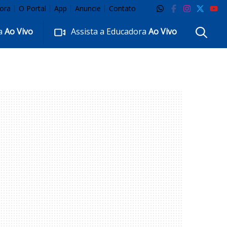
ora
O Portal
App
Anuncie
Contato
ra
Ao Vivo
Assista a Educadora
Ao Vivo