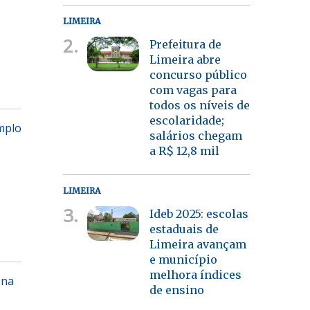
LIMEIRA
2.
Prefeitura de
Limeira abre
concurso público
com vagas para
todos os níveis de
escolaridade;
mplo
salários chegam
a R$ 12,8 mil
LIMEIRA
3.
Ideb 2025: escolas
estaduais de
Limeira avançam
e município
melhora índices
 na
de ensino