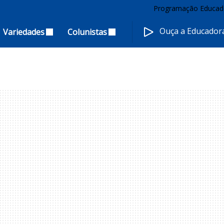
Programação Educad
Ouça a Educado
Variedades
Colunistas