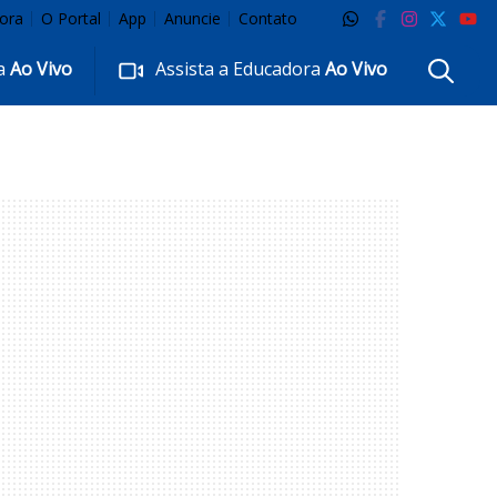
ora
O Portal
App
Anuncie
Contato
ra
Ao Vivo
Assista a Educadora
Ao Vivo