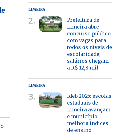
de
LIMEIRA
2.
Prefeitura de
Limeira abre
concurso público
com vagas para
todos os níveis de
escolaridade;
salários chegam
a R$ 12,8 mil
LIMEIRA
3.
Ideb 2025: escolas
estaduais de
Limeira avançam
e município
melhora índices
do
de ensino