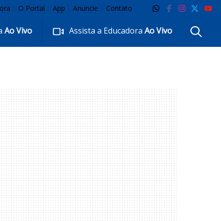
ora
O Portal
App
Anuncie
Contato
ra
Ao Vivo
Assista a Educadora
Ao Vivo