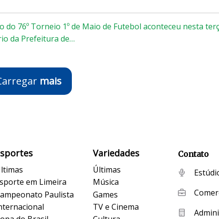
 do 76º Torneio 1º de Maio de Futebol aconteceu nesta ter
ório da Prefeitura de…
Carregar
mais
Esportes
Variedades
Contato
ltimas
Últimas
Estúdi
sporte em Limeira
Música
Comerc
ampeonato Paulista
Games
nternacional
TV e Cinema
Admini