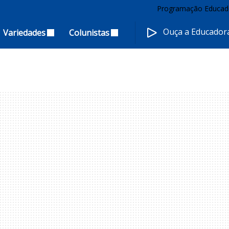
Programação Educad
Ouça a Educado
Variedades
Colunistas