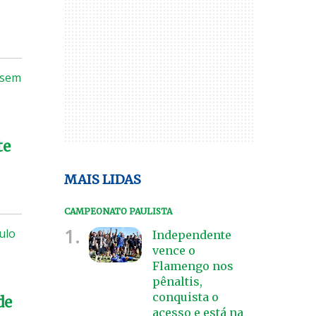
 sem
te
MAIS LIDAS
CAMPEONATO PAULISTA
1.
tulo
Independente
vence o
Flamengo nos
pênaltis,
conquista o
de
acesso e está na