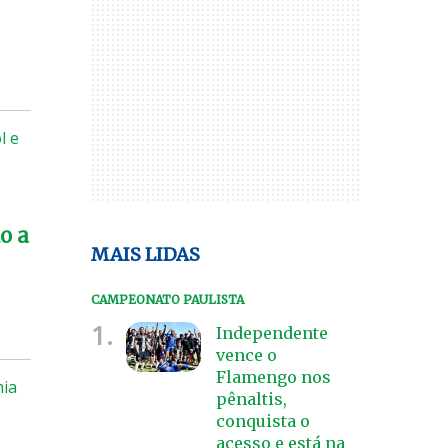
l e
o a
MAIS LIDAS
CAMPEONATO PAULISTA
1.
Independente
vence o
Flamengo nos
mia
pênaltis,
conquista o
acesso e está na