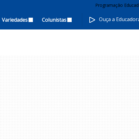
Programação Educad
Ouça a Educado
Variedades
Colunistas