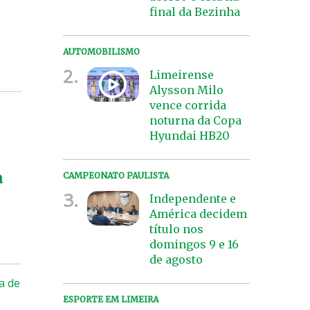
final da Bezinha
AUTOMOBILISMO
2.
Limeirense
Alysson Milo
vence corrida
noturna da Copa
Hyundai HB20
a
CAMPEONATO PAULISTA
3.
Independente e
América decidem
título nos
domingos 9 e 16
de agosto
a de
ESPORTE EM LIMEIRA