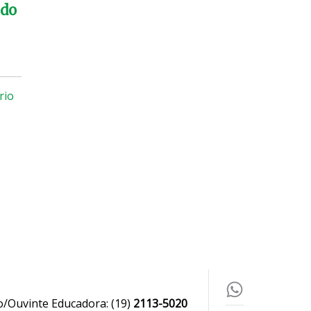
ado
rio
o/Ouvinte Educadora:
(19)
2113-5020