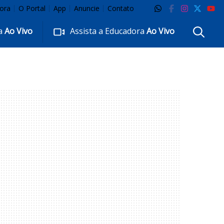
ora
O Portal
App
Anuncie
Contato
ra
Ao Vivo
Assista a Educadora
Ao Vivo