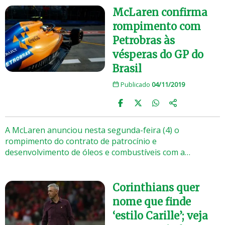
McLaren confirma
rompimento com
Petrobras às
vésperas do GP do
Brasil
Publicado
04/11/2019
A McLaren anunciou nesta segunda-feira (4) o
rompimento do contrato de patrocínio e
desenvolvimento de óleos e combustíveis com a…
Corinthians quer
nome que finde
‘estilo Carille’; veja