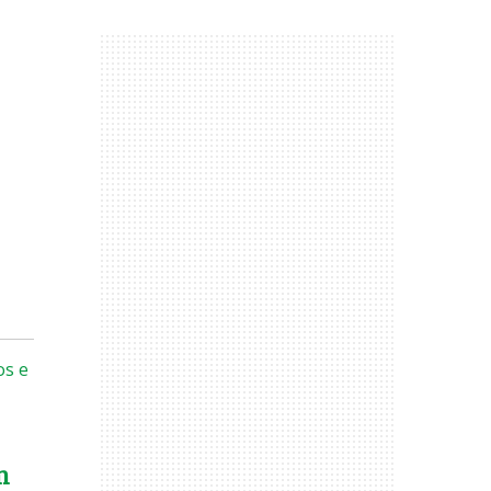
os e
m