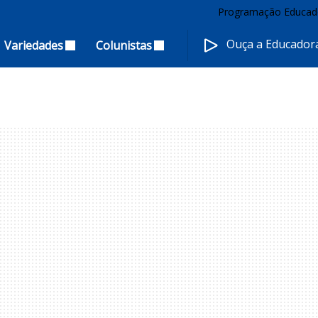
Programação Educad
Ouça a Educado
Variedades
Colunistas