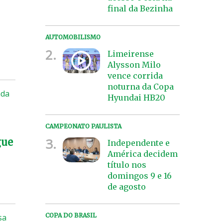
final da Bezinha
AUTOMOBILISMO
2.
Limeirense
Alysson Milo
vence corrida
noturna da Copa
ada
Hyundai HB20
CAMPEONATO PAULISTA
3.
gue
Independente e
América decidem
título nos
domingos 9 e 16
de agosto
COPA DO BRASIL
sa