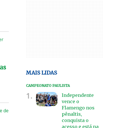
er
cas
MAIS LIDAS
CAMPEONATO PAULISTA
1.
Independente
vence o
Flamengo nos
de de
pênaltis,
conquista o
acesso e está na