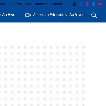
ora
O Portal
App
Anuncie
Contato
ra
Ao Vivo
Assista a Educadora
Ao Vivo