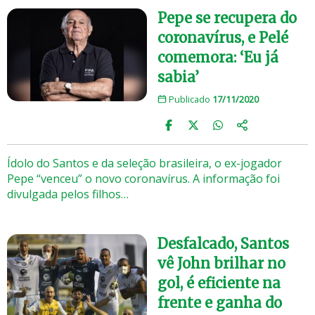
Pepe se recupera do
coronavírus, e Pelé
comemora: ‘Eu já
sabia’
Publicado
17/11/2020
Ídolo do Santos e da seleção brasileira, o ex-jogador
Pepe “venceu” o novo coronavírus. A informação foi
divulgada pelos filhos…
Desfalcado, Santos
vê John brilhar no
gol, é eficiente na
frente e ganha do