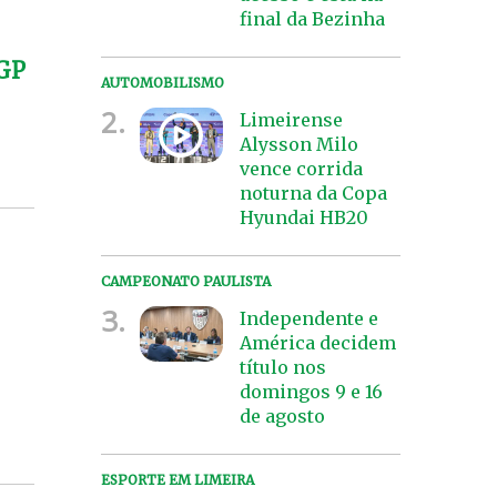
final da Bezinha
 GP
AUTOMOBILISMO
2.
Limeirense
Alysson Milo
vence corrida
noturna da Copa
Hyundai HB20
CAMPEONATO PAULISTA
3.
Independente e
América decidem
título nos
domingos 9 e 16
de agosto
ESPORTE EM LIMEIRA