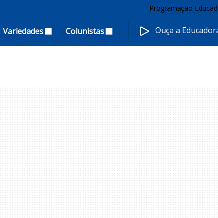
Programação Educad
Ouça a Educado
Variedades
Colunistas