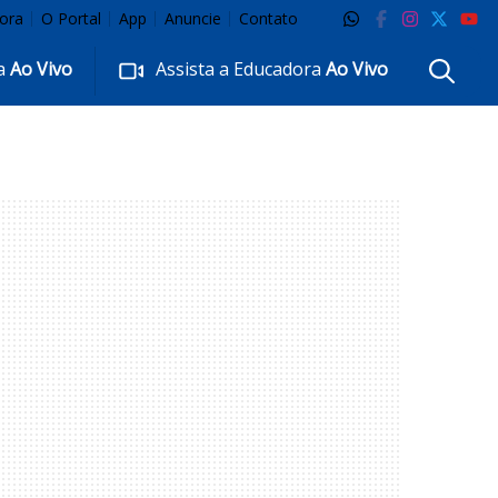
ora
O Portal
App
Anuncie
Contato
ra
Ao Vivo
Assista a Educadora
Ao Vivo