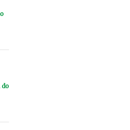
do
 do
,