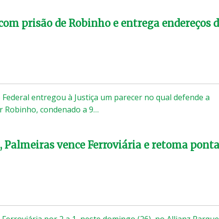
om prisão de Robinho e entrega endereços 
o Federal entregou à Justiça um parecer no qual defende a
or Robinho, condenado a 9…
 Palmeiras vence Ferroviária e retoma ponta
Ferroviária por 2 a 1, neste domingo (26), no Allianz Parque