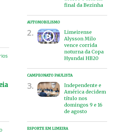
final da Bezinha
AUTOMOBILISMO
2.
Limeirense
Alysson Milo
vence corrida
noturna da Copa
rios
Hyundai HB20
CAMPEONATO PAULISTA
3.
eia
Independente e
América decidem
título nos
domingos 9 e 16
de agosto
ESPORTE EM LIMEIRA
 o