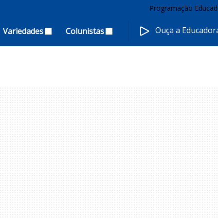
Programação Educad
Ouça a Educado
Variedades
Colunistas