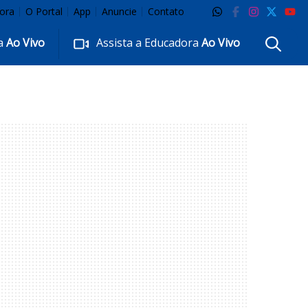
ora
O Portal
App
Anuncie
Contato
ra
Ao Vivo
Assista a Educadora
Ao Vivo