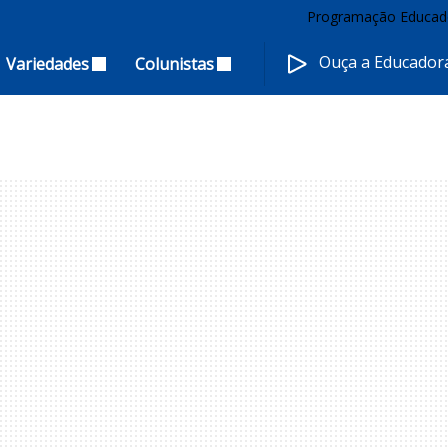
Programação Educad
Ouça a Educado
Variedades
Colunistas