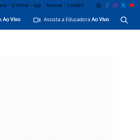
ora
O Portal
App
Anuncie
Contato
ra
Ao Vivo
Assista a Educadora
Ao Vivo