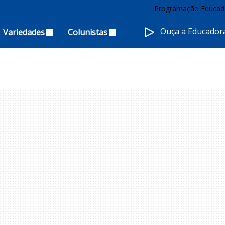
Programação Educad
Ouça a Educado
Variedades
Colunistas