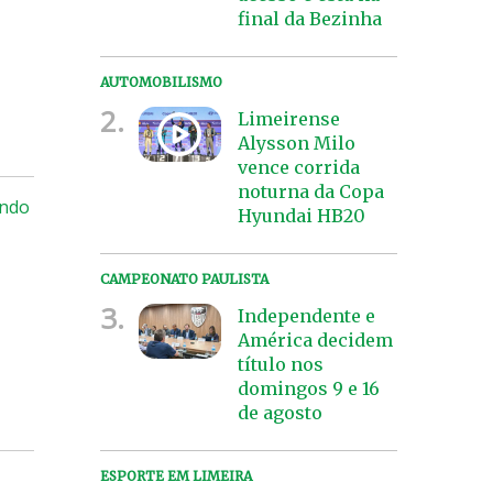
final da Bezinha
AUTOMOBILISMO
2.
Limeirense
Alysson Milo
vence corrida
noturna da Copa
ando
Hyundai HB20
CAMPEONATO PAULISTA
3.
Independente e
América decidem
título nos
domingos 9 e 16
de agosto
ESPORTE EM LIMEIRA