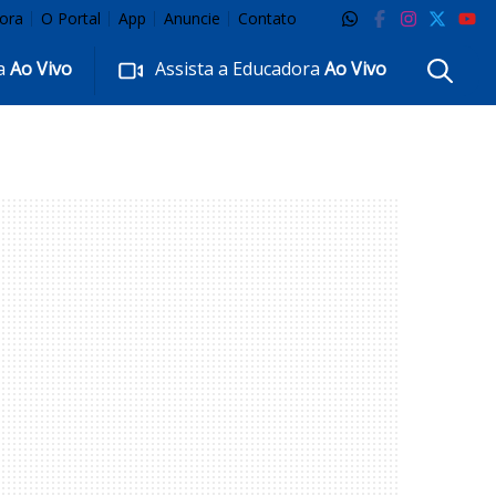
ora
O Portal
App
Anuncie
Contato
ra
Ao Vivo
Assista a Educadora
Ao Vivo