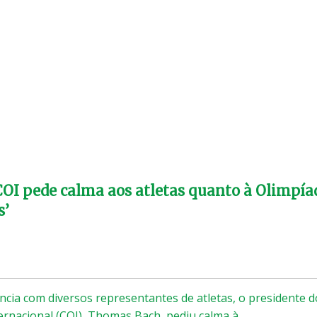
COI pede calma aos atletas quanto à Olimpía
s’
cia com diversos representantes de atletas, o presidente d
ernacional (COI), Thomas Bach, pediu calma à…