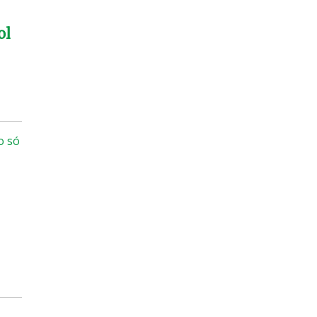
ol
o só