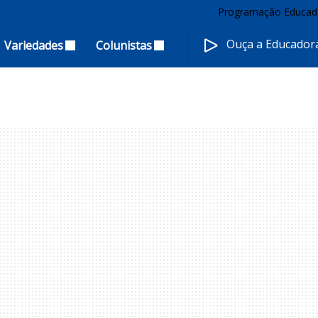
Programação Educad
Ouça a Educado
Variedades
Colunistas