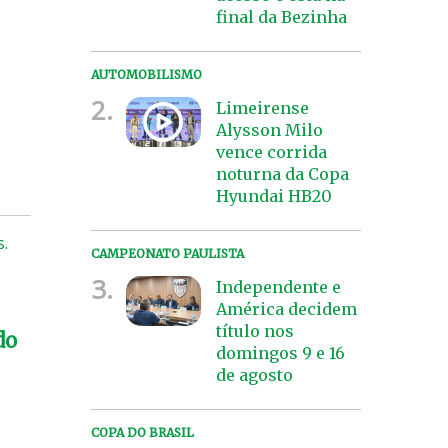
final da Bezinha
AUTOMOBILISMO
2.
Limeirense
Alysson Milo
vence corrida
noturna da Copa
Hyundai HB20
s.
CAMPEONATO PAULISTA
3.
Independente e
América decidem
título nos
do
domingos 9 e 16
de agosto
COPA DO BRASIL