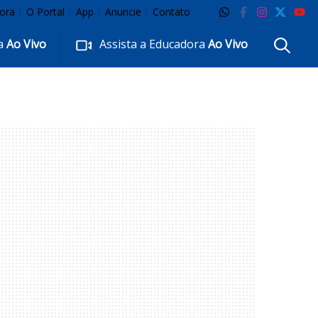
ora
O Portal
App
Anuncie
Contato
ra
Ao Vivo
Assista a Educadora
Ao Vivo