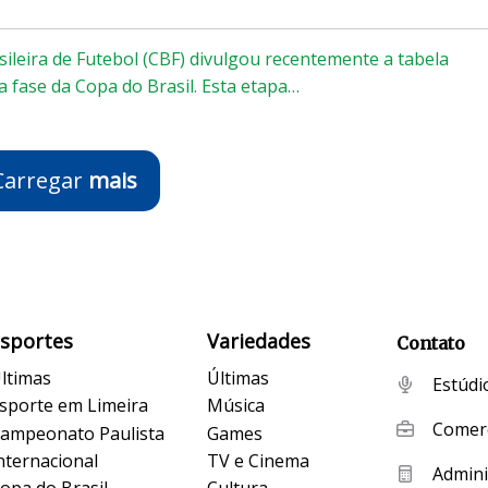
ileira de Futebol (CBF) divulgou recentemente a tabela
a fase da Copa do Brasil. Esta etapa…
Carregar
mais
Esportes
Variedades
Contato
ltimas
Últimas
Estúdi
sporte em Limeira
Música
Comerc
ampeonato Paulista
Games
nternacional
TV e Cinema
Admini