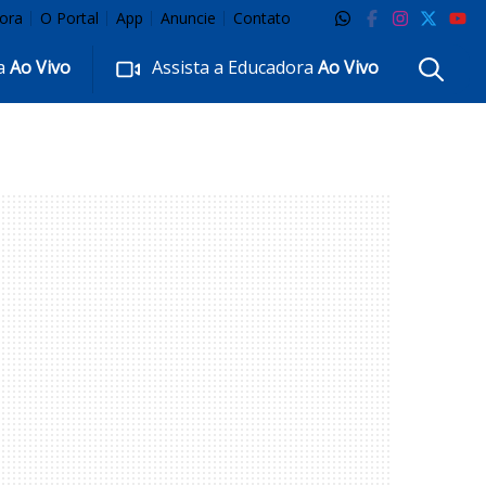
ora
O Portal
App
Anuncie
Contato
ra
Ao Vivo
Assista a Educadora
Ao Vivo