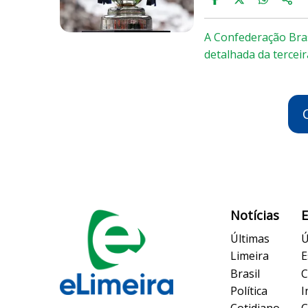
A Confederação Bras
detalhada da terceir
Notícias
Últimas
Ú
Limeira
E
Brasil
C
Política
I