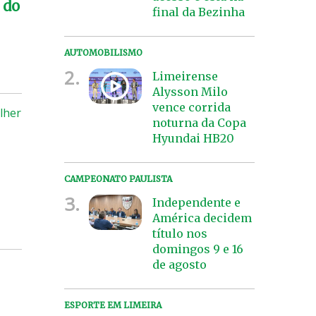
 do
final da Bezinha
AUTOMOBILISMO
2.
Limeirense
Alysson Milo
vence corrida
lher
noturna da Copa
Hyundai HB20
CAMPEONATO PAULISTA
3.
Independente e
América decidem
título nos
domingos 9 e 16
de agosto
ESPORTE EM LIMEIRA