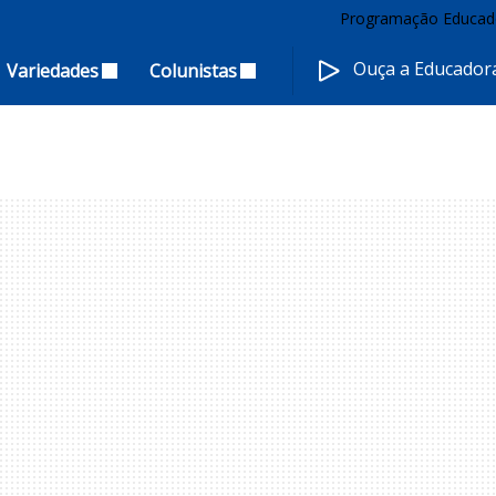
Programação Educad
Ouça a Educado
Variedades
Colunistas