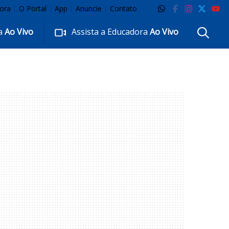
ora
O Portal
App
Anuncie
Contato
ra
Ao Vivo
Assista a Educadora
Ao Vivo