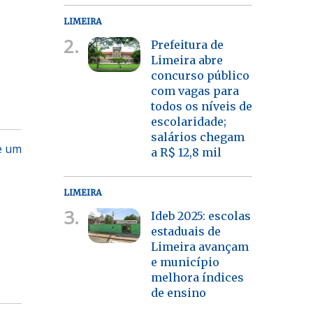
LIMEIRA
2.
Prefeitura de
Limeira abre
concurso público
com vagas para
todos os níveis de
escolaridade;
salários chegam
de um
a R$ 12,8 mil
LIMEIRA
3.
Ideb 2025: escolas
estaduais de
Limeira avançam
e município
melhora índices
de ensino