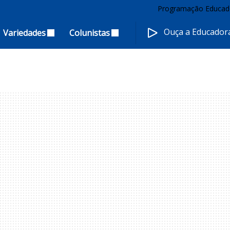
Programação Educad
Ouça a Educado
Variedades
Colunistas