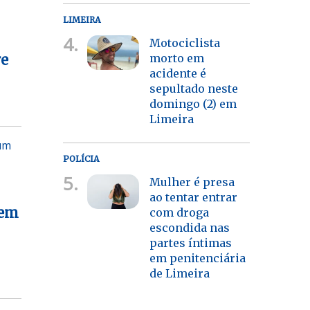
LIMEIRA
4.
Motociclista
morto em
re
acidente é
sepultado neste
domingo (2) em
Limeira
 um
POLÍCIA
5.
Mulher é presa
ao tentar entrar
sem
com droga
escondida nas
partes íntimas
em penitenciária
de Limeira