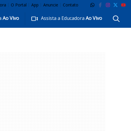
ora
O Portal
App
Anuncie
Contato
ra
Ao Vivo
Assista a Educadora
Ao Vivo