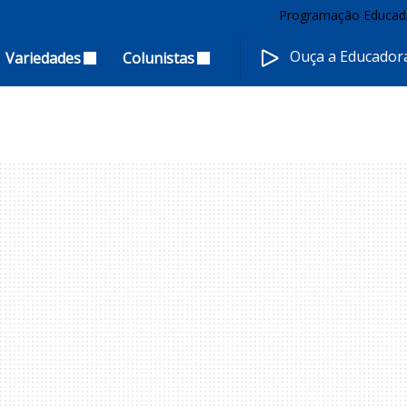
Programação Educad
Ouça a Educado
Variedades
Colunistas