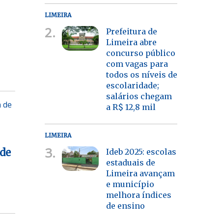
LIMEIRA
2.
Prefeitura de
Limeira abre
concurso público
com vagas para
todos os níveis de
escolaridade;
salários chegam
a de
a R$ 12,8 mil
LIMEIRA
3.
 de
Ideb 2025: escolas
estaduais de
Limeira avançam
e município
melhora índices
de ensino