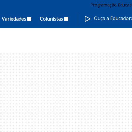
Programação Educad
Ouça a Educado
Variedades
Colunistas