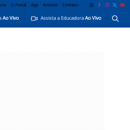
ora
O Portal
App
Anuncie
Contato
ra
Ao Vivo
Assista a Educadora
Ao Vivo