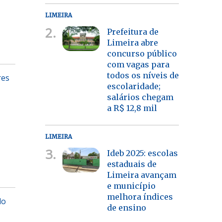
LIMEIRA
2.
Prefeitura de
Limeira abre
concurso público
com vagas para
todos os níveis de
res
escolaridade;
salários chegam
a R$ 12,8 mil
LIMEIRA
3.
Ideb 2025: escolas
estaduais de
Limeira avançam
e município
melhora índices
do
de ensino