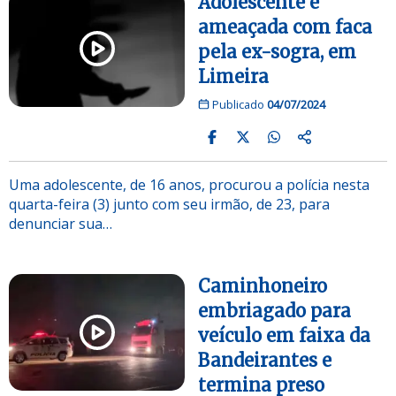
Adolescente é
ameaçada com faca
pela ex-sogra, em
Limeira
Publicado
04/07/2024
Uma adolescente, de 16 anos, procurou a polícia nesta
quarta-feira (3) junto com seu irmão, de 23, para
denunciar sua…
Caminhoneiro
embriagado para
veículo em faixa da
Bandeirantes e
termina preso