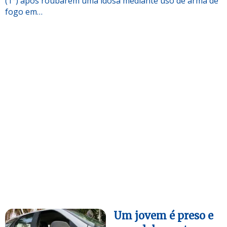
(1°) após roubarem uma idosa mediante uso de arma de
fogo em…
Um jovem é preso e