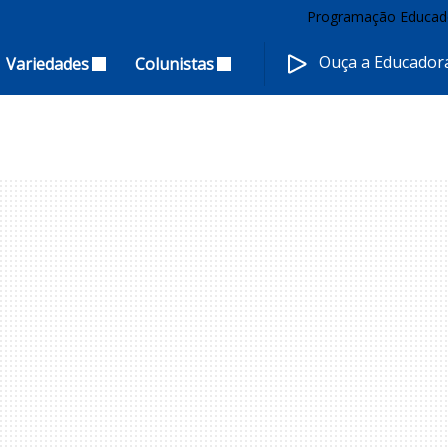
Programação Educad
Ouça a Educado
Variedades
Colunistas