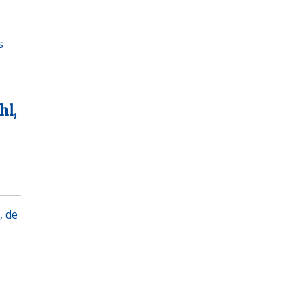
s
hl,
, de