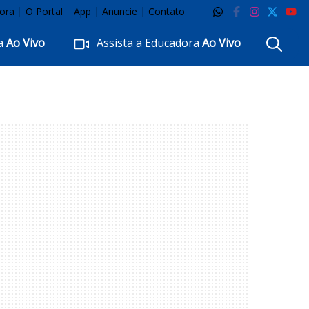
ora
O Portal
App
Anuncie
Contato
ra
Ao Vivo
Assista a Educadora
Ao Vivo