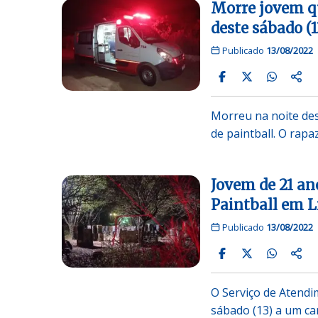
Morre jovem qu
deste sábado (
Publicado
13/08/2022
Morreu na noite de
de paintball. O rapa
Jovem de 21 an
Paintball em 
Publicado
13/08/2022
O Serviço de Atendi
sábado (13) a um ca