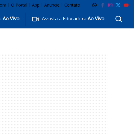
ora
O Portal
App
Anuncie
Contato
ra
Ao Vivo
Assista a Educadora
Ao Vivo