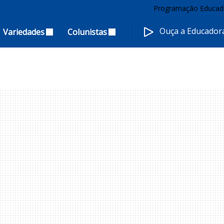
Programação Educad
Ouça a Educado
Variedades
Colunistas