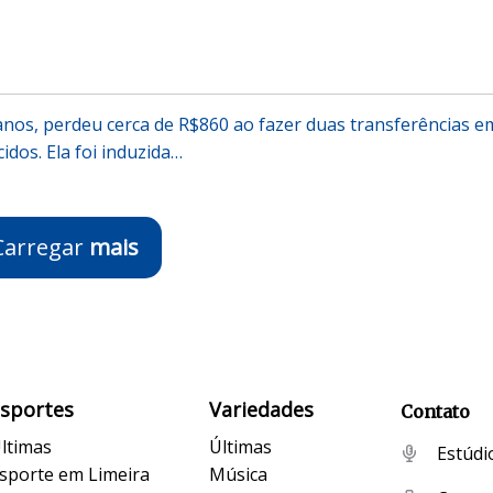
nos, perdeu cerca de R$860 ao fazer duas transferências e
dos. Ela foi induzida…
Carregar
mais
Esportes
Variedades
Contato
ltimas
Últimas
Estúdi
sporte em Limeira
Música