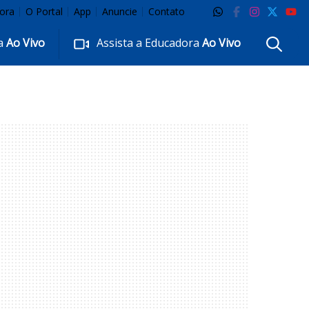
ora
O Portal
App
Anuncie
Contato
ra
Ao Vivo
Assista a Educadora
Ao Vivo