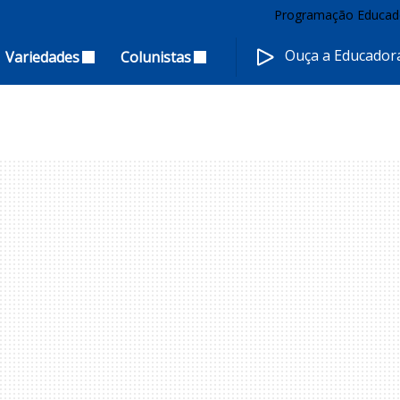
Programação Educad
Ouça a Educado
Variedades
Colunistas