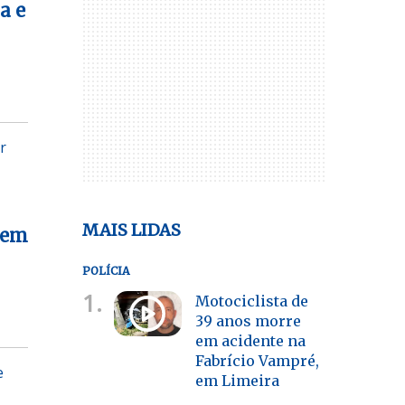
a e
r
MAIS LIDAS
 em
POLÍCIA
1.
Motociclista de
39 anos morre
em acidente na
Fabrício Vampré,
e
em Limeira