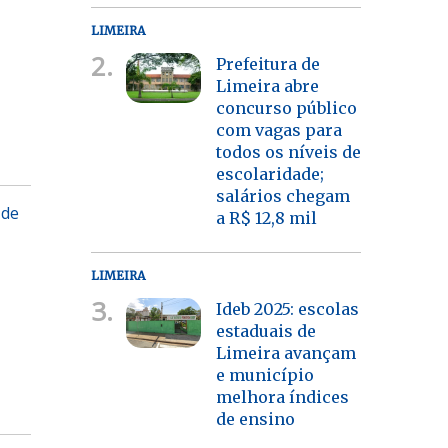
LIMEIRA
2.
Prefeitura de
Limeira abre
concurso público
com vagas para
todos os níveis de
escolaridade;
salários chegam
 de
a R$ 12,8 mil
LIMEIRA
3.
Ideb 2025: escolas
estaduais de
Limeira avançam
e município
melhora índices
de ensino