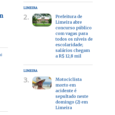
LIMEIRA
2.
em
Prefeitura de
Limeira abre
concurso público
com vagas para
todos os níveis de
escolaridade;
salários chegam
oi
a R$ 12,8 mil
LIMEIRA
3.
Motociclista
morto em
acidente é
sepultado neste
domingo (2) em
Limeira