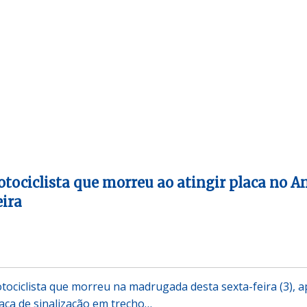
otociclista que morreu ao atingir placa no A
ira
otociclista que morreu na madrugada desta sexta-feira (3), 
aca de sinalização em trecho…