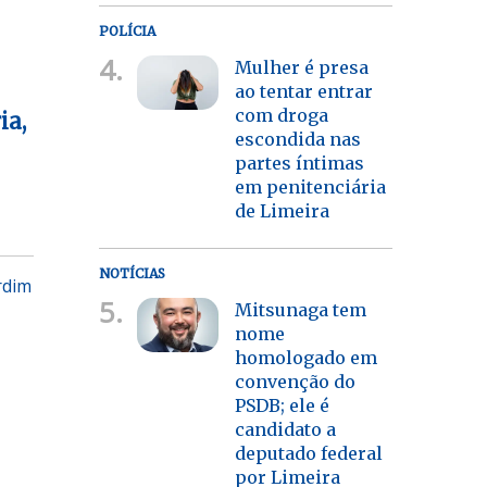
POLÍCIA
4.
Mulher é presa
ao tentar entrar
com droga
ia,
escondida nas
partes íntimas
em penitenciária
de Limeira
NOTÍCIAS
rdim
5.
Mitsunaga tem
nome
homologado em
convenção do
PSDB; ele é
candidato a
deputado federal
por Limeira