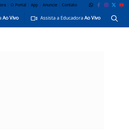
ora
O Portal
App
Anuncie
Contato
ra
Ao Vivo
Assista a Educadora
Ao Vivo