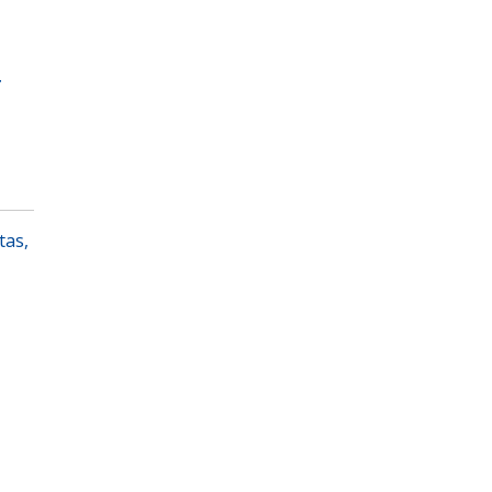
a
tas,