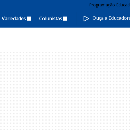
Programação Educad
Ouça a Educado
Variedades
Colunistas