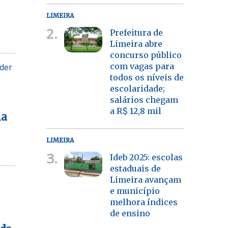
LIMEIRA
2.
Prefeitura de
Limeira abre
concurso público
com vagas para
nder
todos os níveis de
escolaridade;
salários chegam
a R$ 12,8 mil
ha
LIMEIRA
3.
Ideb 2025: escolas
estaduais de
Limeira avançam
e município
melhora índices
de ensino