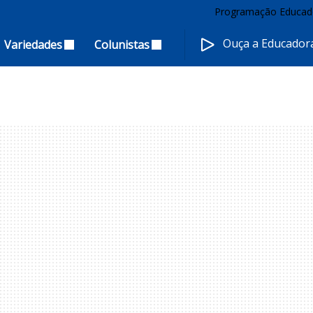
Programação Educad
Ouça a Educado
Variedades
Colunistas