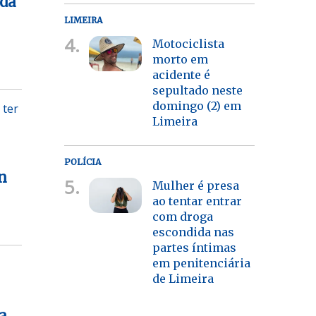
nda
LIMEIRA
4.
Motociclista
morto em
acidente é
sepultado neste
domingo (2) em
 ter
Limeira
POLÍCIA
n
5.
Mulher é presa
ao tentar entrar
com droga
escondida nas
partes íntimas
em penitenciária
de Limeira
a