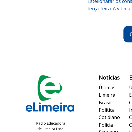
Estelionatários con
terça-feira. A vítim
Notícias
Últimas
Ú
Limeira
E
Brasil
C
Política
I
Cotidiano
C
Rádio Educadora
Polícia
C
de Limeira Ltda.