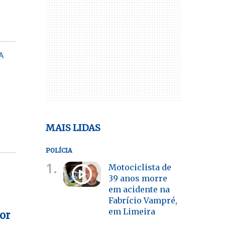
A
MAIS LIDAS
POLÍCIA
1.
Motociclista de
39 anos morre
em acidente na
Fabrício Vampré,
em Limeira
or