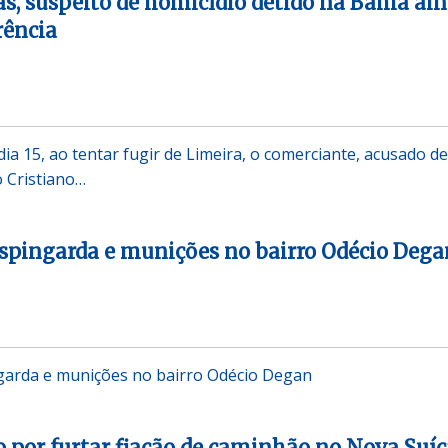
as, suspeito de homicídio detido na Bahia ai
rência
ia 15, ao tentar fugir de Limeira, o comerciante, acusado de
 Cristiano…
spingarda e munições no bairro Odécio Dega
arda e munições no bairro Odécio Degan
por furtar fiação de caminhão no Nova Suíç