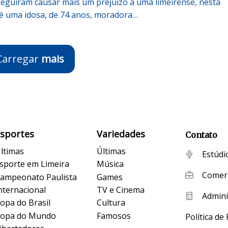
seguiram causar mais um prejuízo a uma limeirense, nesta
a é uma idosa, de 74 anos, moradora…
Carregar
mais
Esportes
Variedades
Contato
ltimas
Últimas
Estúdi
sporte em Limeira
Música
Comerc
ampeonato Paulista
Games
nternacional
TV e Cinema
Admini
opa do Brasil
Cultura
opa do Mundo
Famosos
Política de