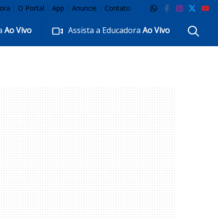
ora
O Portal
App
Anuncie
Contato
ra
Ao Vivo
Assista a Educadora
Ao Vivo