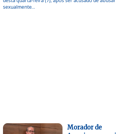
desta quarta-feira (7), após ser acusado de abusar
sexualmente…
Morador de