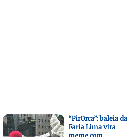
“PirOrca”: baleia da
Faria Lima vira
meme com