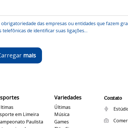
a obrigatoriedade das empresas ou entidades que fazem gr
telefônicas de identificar suas ligações…
Carregar
mais
Esportes
Variedades
Contato
ltimas
Últimas
Estúdi
sporte em Limeira
Música
Comerc
ampeonato Paulista
Games