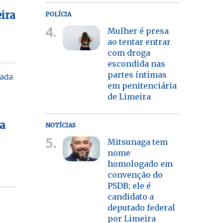
ira
POLÍCIA
4.
Mulher é presa
ao tentar entrar
com droga
escondida nas
partes íntimas
zada
em penitenciária
de Limeira
a
NOTÍCIAS
5.
Mitsunaga tem
nome
homologado em
convenção do
PSDB; ele é
candidato a
deputado federal
por Limeira