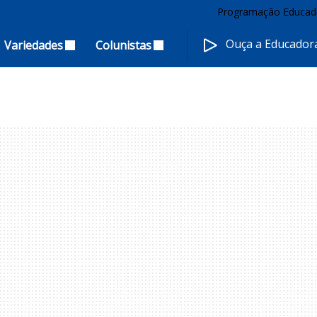
Programação Educad
Ouça a Educado
Variedades
Colunistas