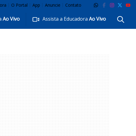
ora
O Portal
App
Anuncie
Contato
ra
Ao Vivo
Assista a Educadora
Ao Vivo