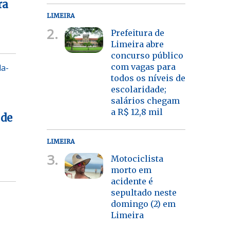
ra
LIMEIRA
2.
Prefeitura de
Limeira abre
concurso público
com vagas para
da-
todos os níveis de
escolaridade;
salários chegam
a R$ 12,8 mil
 de
LIMEIRA
3.
Motociclista
morto em
acidente é
sepultado neste
-
domingo (2) em
Limeira