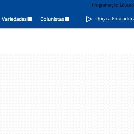
Programação Educad
Ouça a Educado
Variedades
Colunistas