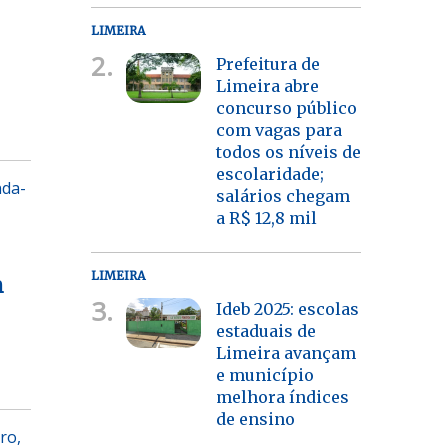
LIMEIRA
2.
Prefeitura de
Limeira abre
concurso público
com vagas para
todos os níveis de
escolaridade;
nda-
salários chegam
a R$ 12,8 mil
LIMEIRA
m
3.
Ideb 2025: escolas
estaduais de
Limeira avançam
e município
melhora índices
de ensino
ro,