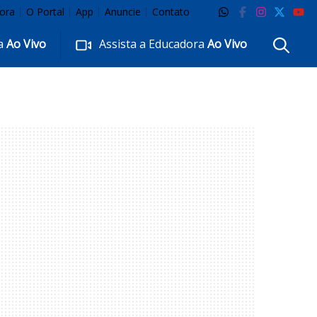
ora
O Portal
App
Anuncie
Contato
ra
Ao Vivo
Assista a Educadora
Ao Vivo