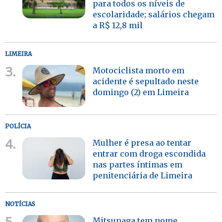
para todos os níveis de
escolaridade; salários chegam
a R$ 12,8 mil
LIMEIRA
3.
Motociclista morto em
acidente é sepultado neste
domingo (2) em Limeira
POLÍCIA
4.
Mulher é presa ao tentar
entrar com droga escondida
nas partes íntimas em
penitenciária de Limeira
NOTÍCIAS
5.
Mitsunaga tem nome