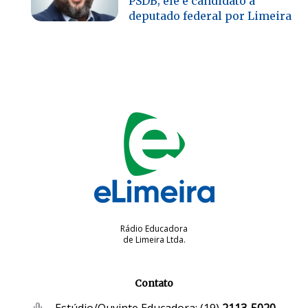
PSDB; ele é candidato a
deputado federal por Limeira
Rádio Educadora
de Limeira Ltda.
Contato
Estúdio/Ouvinte Educadora:
(19)
2113-5020