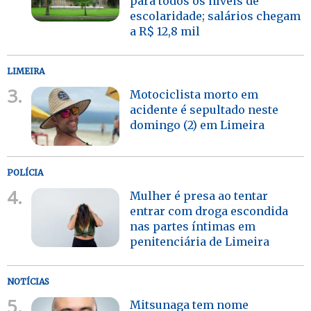
para todos os níveis de
escolaridade; salários chegam
a R$ 12,8 mil
LIMEIRA
3.
Motociclista morto em
acidente é sepultado neste
domingo (2) em Limeira
POLÍCIA
4.
Mulher é presa ao tentar
entrar com droga escondida
nas partes íntimas em
penitenciária de Limeira
NOTÍCIAS
5.
Mitsunaga tem nome