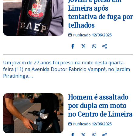
Limeira após
tentativa de fuga por
telhados
Publicado
12/06/2025
Um jovem de 27 anos foi preso na noite desta quarta-
feira (11) na Avenida Doutor Fabrício Vampré, no Jardim
Piratininga,…
Homem é assaltado
por dupla em moto
no Centro de Limeira
Publicado
12/06/2025