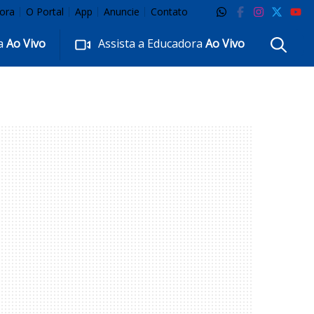
ora
O Portal
App
Anuncie
Contato
ra
Ao Vivo
Assista a Educadora
Ao Vivo