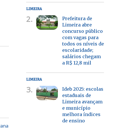
LIMEIRA
2.
Prefeitura de
Limeira abre
concurso público
com vagas para
todos os níveis de
escolaridade;
salários chegam
a R$ 12,8 mil
LIMEIRA
3.
Ideb 2025: escolas
estaduais de
Limeira avançam
e município
melhora índices
de ensino
vana