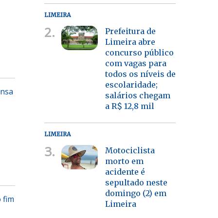
LIMEIRA
2.
Prefeitura de
Limeira abre
concurso público
com vagas para
todos os níveis de
escolaridade;
ensa
salários chegam
a R$ 12,8 mil
LIMEIRA
3.
Motociclista
morto em
acidente é
sepultado neste
domingo (2) em
 fim
Limeira