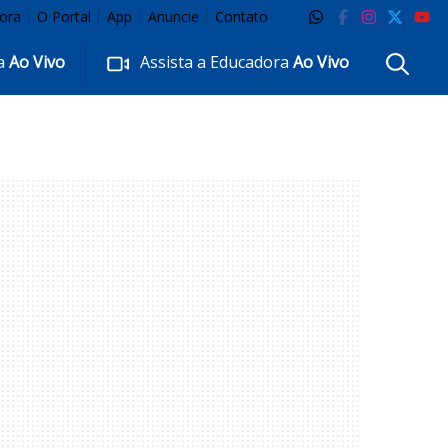
ora
O Portal
App
Anuncie
Contato
ra
Ao Vivo
Assista a Educadora
Ao Vivo