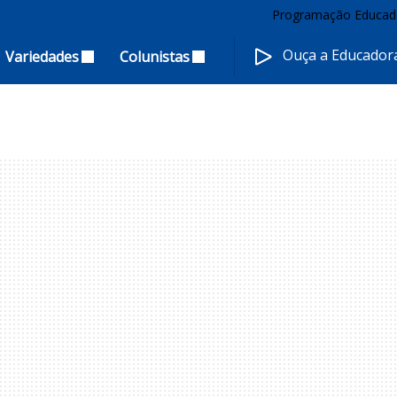
Programação Educad
Ouça a Educado
Variedades
Colunistas