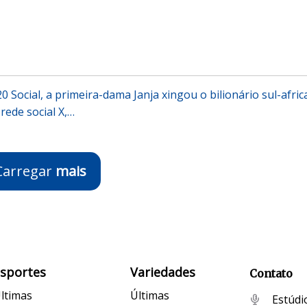
 Social, a primeira-dama Janja xingou o bilionário sul-afri
rede social X,…
Carregar
mais
Esportes
Variedades
Contato
ltimas
Últimas
Estúdi