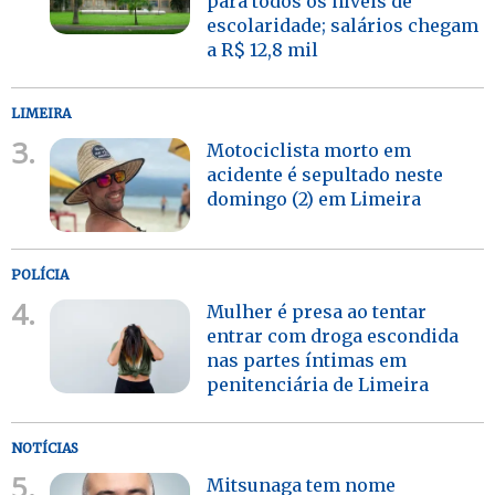
para todos os níveis de
escolaridade; salários chegam
a R$ 12,8 mil
LIMEIRA
3.
Motociclista morto em
acidente é sepultado neste
domingo (2) em Limeira
POLÍCIA
4.
Mulher é presa ao tentar
entrar com droga escondida
nas partes íntimas em
penitenciária de Limeira
NOTÍCIAS
5.
Mitsunaga tem nome