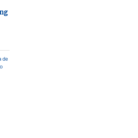
ing
a de
do