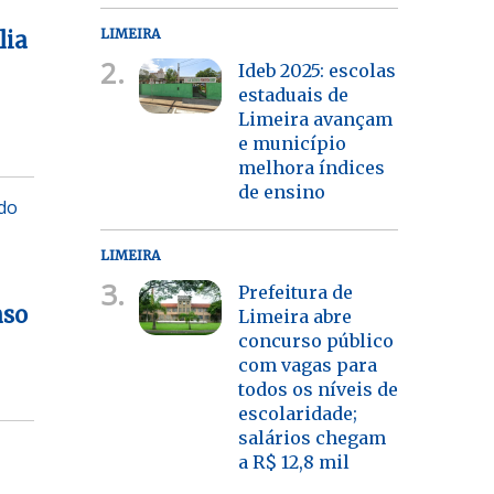
LIMEIRA
lia
2.
Ideb 2025: escolas
estaduais de
Limeira avançam
e município
melhora índices
de ensino
 do
LIMEIRA
3.
Prefeitura de
nso
Limeira abre
concurso público
com vagas para
todos os níveis de
escolaridade;
salários chegam
a R$ 12,8 mil