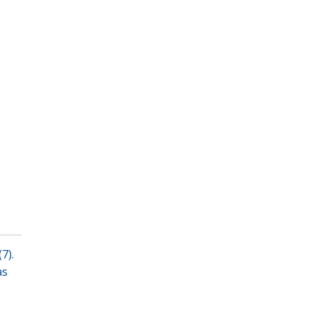
7).
as