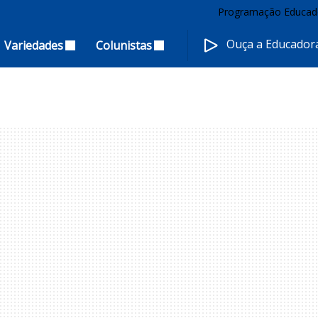
Programação Educad
Ouça a Educado
Variedades
Colunistas