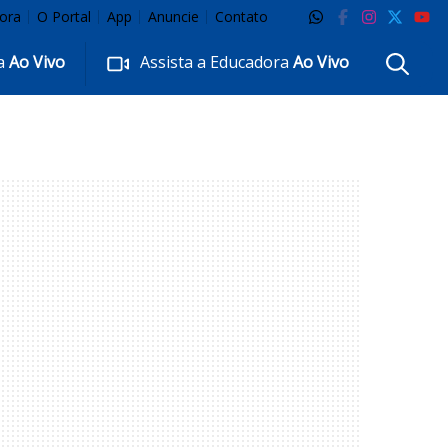
ora
O Portal
App
Anuncie
Contato
ra
Ao Vivo
Assista a Educadora
Ao Vivo