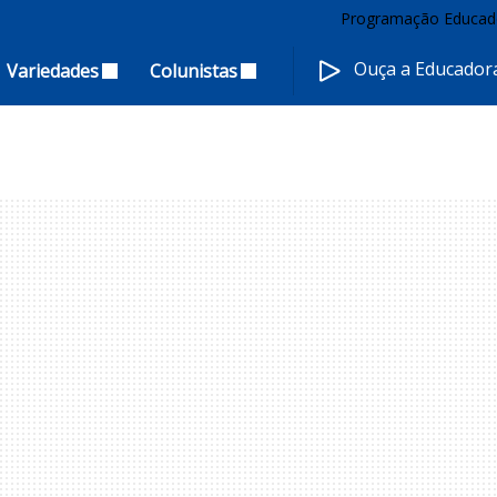
Programação Educad
Ouça a Educado
Variedades
Colunistas