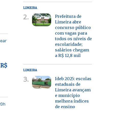
LIMEIRA
2.
Prefeitura de
Limeira abre
concurso público
com vagas para
todos os níveis de
uear
escolaridade;
salários chegam
a R$ 12,8 mil
 R$
LIMEIRA
3.
Ideb 2025: escolas
estaduais de
Limeira avançam
e município
melhora índices
20h
de ensino