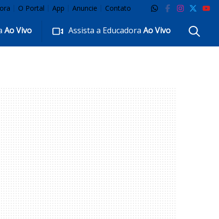
ora
O Portal
App
Anuncie
Contato
ra
Ao Vivo
Assista a Educadora
Ao Vivo